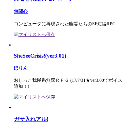
無関心
コンピュータに再現された幽霊たちのSF短編RPG
SheSeeCrisis!(ver3.01)
ほりん
おしっこ我慢系無双ＲＰＧ (17/7/31★ver3.00でボイス
追加！)
ガサ入れアル!