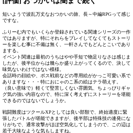
[評価] おつかいは闇まで続く
短いようで波乱万丈なおつかいの旅、長～中編RPGって感じ
ですな。
ふりーむ内でもいくらか登録されている関連シリーズの一作
ではありますが、特にそれらをプレイしてなくてもストーリ
ーを楽しむ事に不備は無く、一軒さんでもどんとこいであり
まする。
イベント関連は最初のうちはやや手短で物足りなさは感じま
したが、後半位からは幾らか盛り上がってくるので、決して
味気ないわけではない模様。
会話時の顔絵や、ボス戦前などの専用絵がかっこ可愛い系で
ありますな・・・特におにゃのこ系の絵はテラ萌えす。
（良い意味で）軽くて堅苦しくない雰囲気、ちょっぴりギャ
グ気の強い内容なので、特に深く考えずにストーリーを堪能
できるのではないでしょうか。
戦闘難度はツクールXPとしては良い部類で、終始適度に緊
張したバトルが堪能できますが、後半部は特殊技の連発にな
りがちで、通常攻撃がほぼ空気化してしまうので、この辺は
若干大味なような気もしますね。