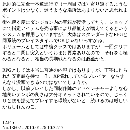
原則的に完全一本道進行で（一周目では）寄り道するような
ポイントは少なく、迷うような場所はあまりないと思われま
す。
街へ戻る度にダンジョン内の宝箱が復活してたり、ショップ
にて指定アイテムを売る事により品揃えが増えてくるという
システムを採用していますが、大体はスタンダードなRPGと
同系統のプレイスタイルでOKじゃないっすかね。
ボリュームとしては中編クラスではありますが、一回クリア
すると二周目突入というおまけ要素ありなので、それをも極
めるとなると、相当の長期戦となるのは必至かと。
RPGとしては本当に普通の内容ではありますが、丁寧に作ら
れた安定感を持つ一作、XP慣れしているプレイヤーならす
んなり没頭できるのではないでしょうか。
しかし、以前プレイした同制作陣のアドベンチャーような心
地良いテンポの良さは大分オミットされているので、じっく
りと腰を据えてプレイする環境がないと、続けるのは厳しい
かもしれんねこ。
12345
No.13602 - 2010-01-26 10:32:17