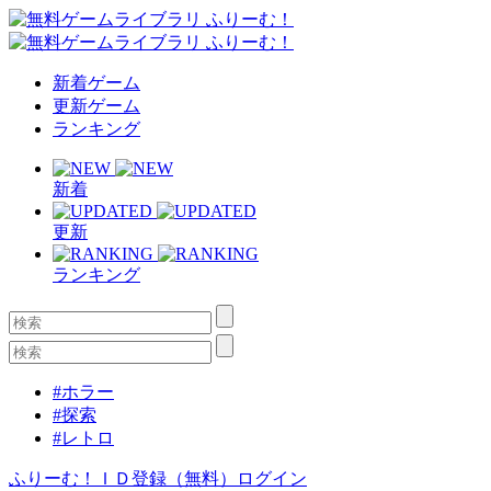
新着ゲーム
更新ゲーム
ランキング
新着
更新
ランキング
#ホラー
#探索
#レトロ
ふりーむ！ＩＤ登録（無料）
ログイン