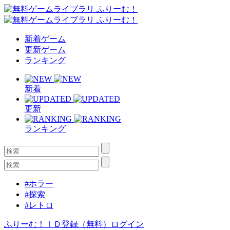
新着ゲーム
更新ゲーム
ランキング
新着
更新
ランキング
#ホラー
#探索
#レトロ
ふりーむ！ＩＤ登録（無料）
ログイン