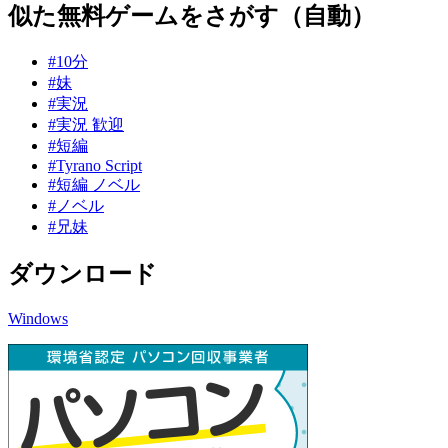
似た無料ゲームをさがす（自動）
#10分
#妹
#実況
#実況 歓迎
#短編
#Tyrano Script
#短編 ノベル
#ノベル
#兄妹
ダウンロード
Windows