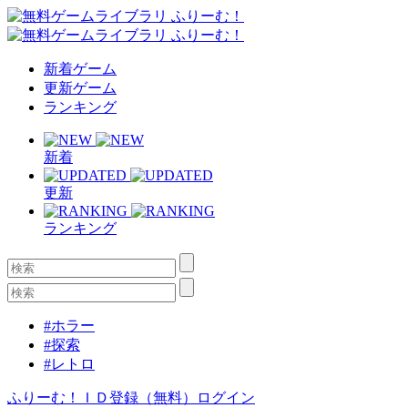
新着ゲーム
更新ゲーム
ランキング
新着
更新
ランキング
#ホラー
#探索
#レトロ
ふりーむ！ＩＤ登録（無料）
ログイン