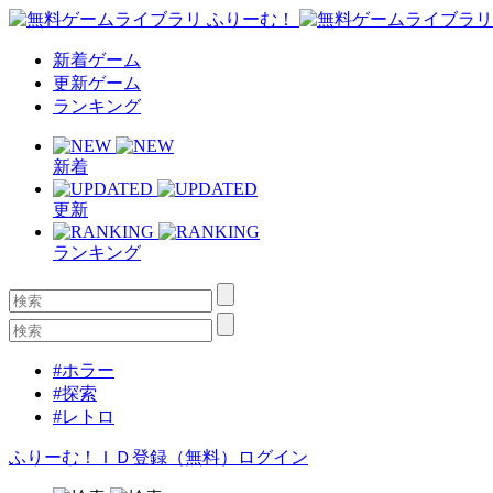
新着ゲーム
更新ゲーム
ランキング
新着
更新
ランキング
#ホラー
#探索
#レトロ
ふりーむ！ＩＤ登録（無料）
ログイン