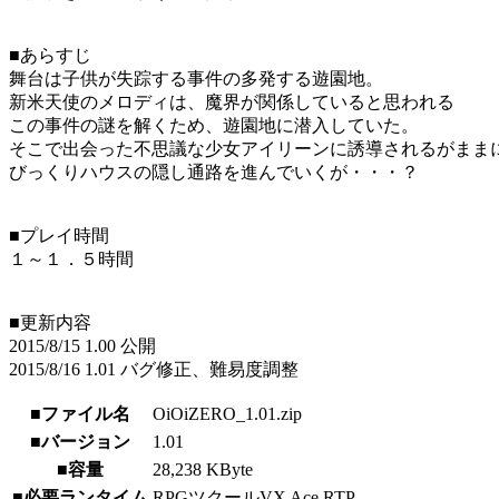
■あらすじ
舞台は子供が失踪する事件の多発する遊園地。
新米天使のメロディは、魔界が関係していると思われる
この事件の謎を解くため、遊園地に潜入していた。
そこで出会った不思議な少女アイリーンに誘導されるがまま
びっくりハウスの隠し通路を進んでいくが・・・？
■プレイ時間
１～１．５時間
■更新内容
2015/8/15 1.00 公開
2015/8/16 1.01 バグ修正、難易度調整
■ファイル名
OiOiZERO_1.01.zip
■バージョン
1.01
■容量
28,238 KByte
■必要ランタイム
RPGツクールVX Ace RTP