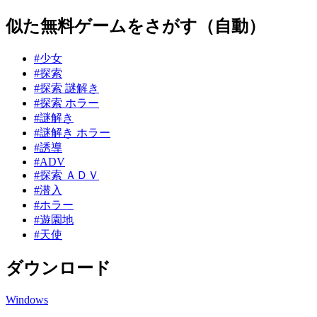
似た無料ゲームをさがす（自動）
#少女
#探索
#探索 謎解き
#探索 ホラー
#謎解き
#謎解き ホラー
#誘導
#ADV
#探索 ＡＤＶ
#潜入
#ホラー
#遊園地
#天使
ダウンロード
Windows