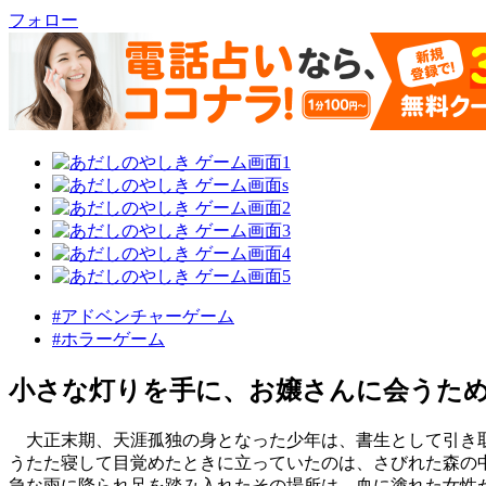
フォロー
#アドベンチャーゲーム
#ホラーゲーム
小さな灯りを手に、お嬢さんに会うた
大正末期、天涯孤独の身となった少年は、書生として引き
うたた寝して目覚めたときに立っていたのは、さびれた森の
急な雨に降られ足を踏み入れたその場所は、血に塗れた女性