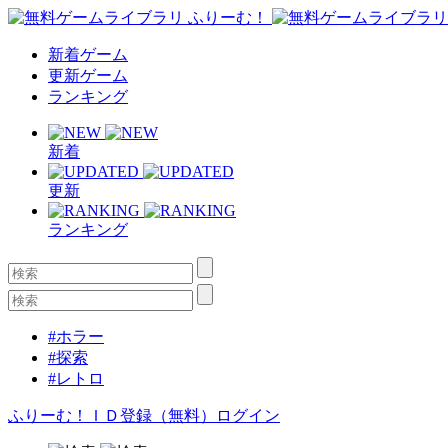
新着ゲーム
更新ゲーム
ランキング
新着
更新
ランキング
#ホラー
#探索
#レトロ
ふりーむ！ＩＤ登録（無料）
ログイン