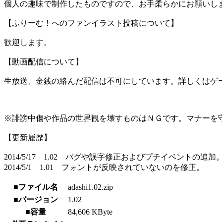
個人の趣味で制作したものですので、お手柔らかにお願いし
【ふりーむ！へのファンイラスト投稿について】
歓迎します。
【動画配信について】
生放送、金銭の絡んだ配信は不可にしています。詳しくはゲ
※誹謗中傷や作品の世界観を壊すものはＮＧです。マナーを
【更新履歴】
2014/5/17 1.02 バグや誤字修正およびプチイベントの追加
2014/5/1 1.01 フォントが反映されていないのを修正。
■ファイル名
adashi1.02.zip
■バージョン
1.02
■容量
84,606 KByte