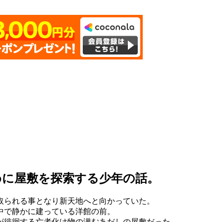
めに屋敷を探索する少年の話。
取られる事となり新天地へと向かっていた。
中で静かに建っている洋館の前。
が徘徊する亡者化け物の潜むあだしの屋敷だった……。