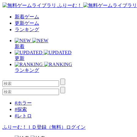
新着ゲーム
更新ゲーム
ランキング
新着
更新
ランキング
#ホラー
#探索
#レトロ
ふりーむ！ＩＤ登録（無料）
ログイン