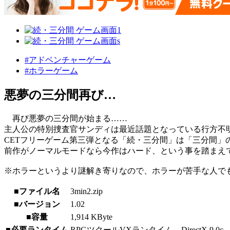
#アドベンチャーゲーム
#ホラーゲーム
悪夢の三分間再び…
再び悪夢の三分間が始まる……
主人公の特別捜査官サンディは最近話題となっている行方不
CETフリーゲーム第三弾となる「続・三分間」は「三分間」
前作がノーマルモードなら今作はハード、という事を踏まえ
※ホラーというより謎解き寄りなので、ホラーが苦手な人で
■ファイル名
3min2.zip
■バージョン
1.02
■容量
1,914 KByte
■必要ランタイム
RPGツクールVXランタイム DirectX 9.0c