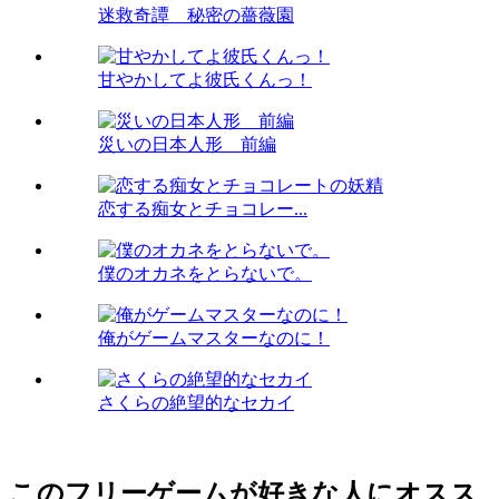
迷救奇譚 秘密の薔薇園
甘やかしてよ彼氏くんっ！
災いの日本人形 前編
恋する痴女とチョコレー...
僕のオカネをとらないで。
俺がゲームマスターなのに！
さくらの絶望的なセカイ
このフリーゲームが好きな人にオスス