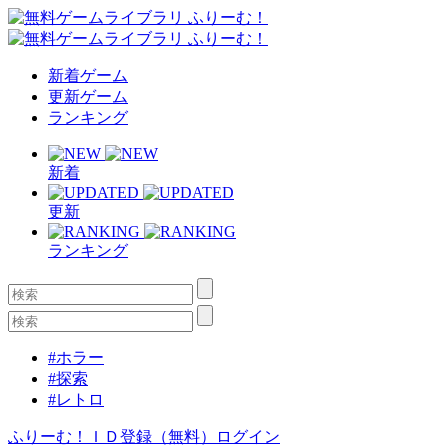
新着ゲーム
更新ゲーム
ランキング
新着
更新
ランキング
#ホラー
#探索
#レトロ
ふりーむ！ＩＤ登録（無料）
ログイン