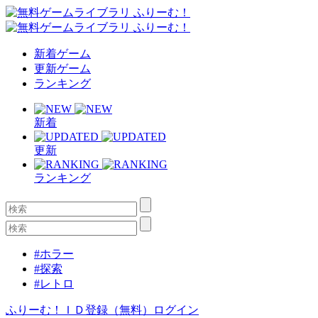
新着ゲーム
更新ゲーム
ランキング
新着
更新
ランキング
#ホラー
#探索
#レトロ
ふりーむ！ＩＤ登録（無料）
ログイン