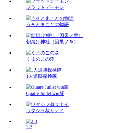
ブラットデーモン
うそとまことの物語
朝焼け神社（因果ノ章）
くまのこの森
1人遺跡探検隊
Quatre Juillet win版
ワタシヲ赦サナイ
2-3