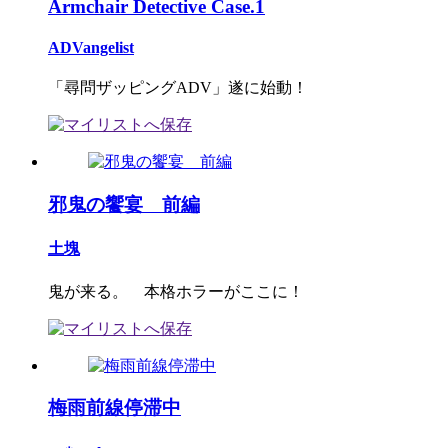
Armchair Detective Case.1
ADVangelist
「尋問ザッピングADV」遂に始動！
邪鬼の饗宴 前編
土塊
鬼が来る。 本格ホラーがここに！
梅雨前線停滞中