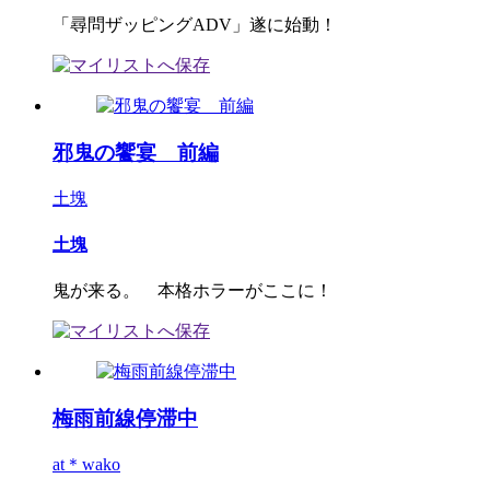
「尋問ザッピングADV」遂に始動！
邪鬼の饗宴 前編
土塊
土塊
鬼が来る。 本格ホラーがここに！
梅雨前線停滞中
at＊wako