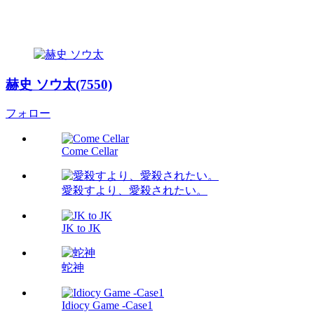
赫史 ソウ太(7550)
フォロー
Come Cellar
愛殺すより、愛殺されたい。
JK to JK
蛇神
Idiocy Game -Case1