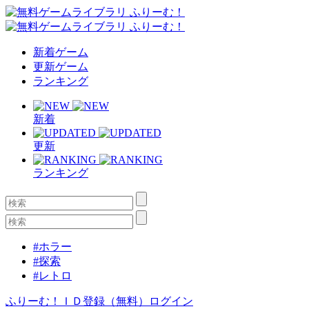
新着ゲーム
更新ゲーム
ランキング
新着
更新
ランキング
#ホラー
#探索
#レトロ
ふりーむ！ＩＤ登録（無料）
ログイン