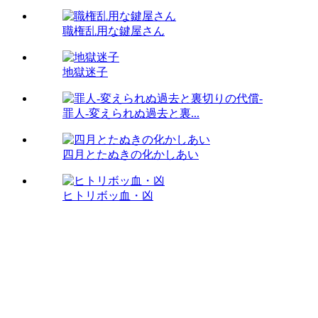
職権乱用な鍵屋さん
地獄迷子
罪人-変えられぬ過去と裏...
四月とたぬきの化かしあい
ヒトリボッ血・凶