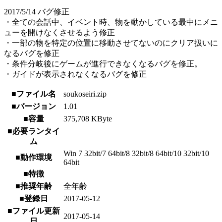
2017/5/14 バグ修正
・全ての会話中、イベント時、物を動かしている最中にメニ
ューを開けなくさせるよう修正
・一部の物を特定の位置に移動させてないのにクリア扱いに
なるバグを修正
・条件分岐後にゲームが進行できなくなるバグを修正。
・ガイドが表示されなくなるバグを修正
■ファイル名
soukoseiri.zip
■バージョン
1.01
■容量
375,708 KByte
■必要ランタイ
ム
Win 7 32bit/7 64bit/8 32bit/8 64bit/10 32bit/10
■動作環境
64bit
■特徴
■推奨年齢
全年齢
■登録日
2017-05-12
■ファイル更新
2017-05-14
日