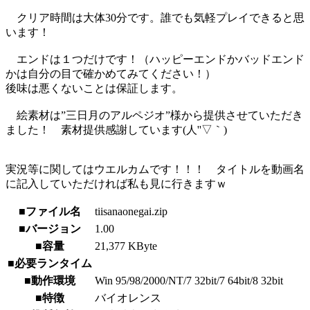
クリア時間は大体30分です。誰でも気軽プレイできると思
います！
エンドは１つだけです！（ハッピーエンドかバッドエンド
かは自分の目で確かめてみてください！）
後味は悪くないことは保証します。
絵素材は”三日月のアルペジオ”様から提供させていただき
ました！ 素材提供感謝しています(人''▽｀)
実況等に関してはウエルカムです！！！ タイトルを動画名
に記入していただければ私も見に行きますｗ
■ファイル名
tiisanaonegai.zip
■バージョン
1.00
■容量
21,377 KByte
■必要ランタイム
■動作環境
Win 95/98/2000/NT/7 32bit/7 64bit/8 32bit
■特徴
バイオレンス