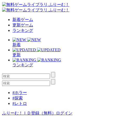
新着ゲーム
更新ゲーム
ランキング
新着
更新
ランキング
#ホラー
#探索
#レトロ
ふりーむ！ＩＤ登録（無料）
ログイン