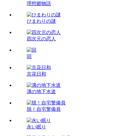
理想郷物語
ひまわりの謎
四次元の恋人
回
京花日和
溝の地下水道
脱！自宅警備員
永い眠り