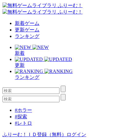
新着ゲーム
更新ゲーム
ランキング
新着
更新
ランキング
#ホラー
#探索
#レトロ
ふりーむ！ＩＤ登録（無料）
ログイン