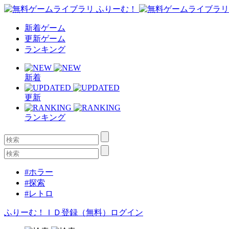
新着ゲーム
更新ゲーム
ランキング
新着
更新
ランキング
#ホラー
#探索
#レトロ
ふりーむ！ＩＤ登録（無料）
ログイン