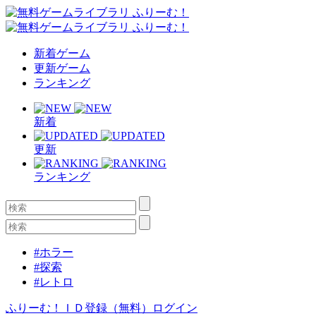
新着ゲーム
更新ゲーム
ランキング
新着
更新
ランキング
#ホラー
#探索
#レトロ
ふりーむ！ＩＤ登録（無料）
ログイン