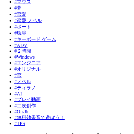
#マウス
#夢
#恋愛
#恋愛 ノベル
#ボート
#環境
#キーボード ゲーム
#ADV
#２時間
#Windows
#エンジニア
#オリジナル
#恋
#ノベル
#ティラノ
#AI
#プレイ動画
#二次創作
#On-Jin
#無料効果音で遊ぼう！
#TPS