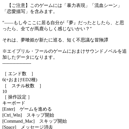
【ご注意】このゲームには「暴力表現」「流血シーン」
「恋愛描写」を含みます。
"――もし今ここに居る自分が『夢』だったとしたら、と思
ったら、全てが馬鹿らしく感じないかい？"
それは、夢喰姫が新たに巡る、短く不思議な冒険譚
※エイプリル・フールのゲームにおまけサウンドノベルを追
加したデータになります。
--------------------
［ エンド数 ］
6(+おまけED2種)
［ スチル枚数 ］
10
［ 操作設定 ］
キーボード
[Enter] ゲームを進める
[Ctrl_Win] スキップ開始
[Command_Mac] スキップ開始
[Space] メッセージ消去