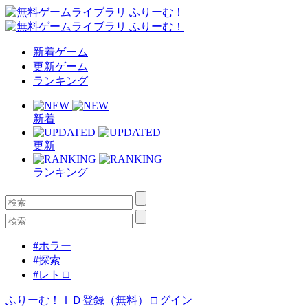
新着ゲーム
更新ゲーム
ランキング
新着
更新
ランキング
#ホラー
#探索
#レトロ
ふりーむ！ＩＤ登録（無料）
ログイン