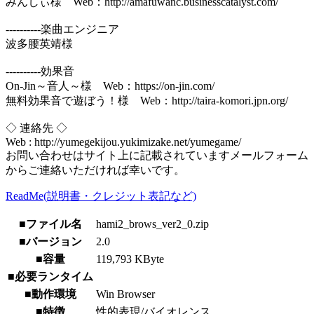
みんしぃ様 Web：http://amafuwanc.businesscatalyst.com/
----------楽曲エンジニア
波多腰英靖様
----------効果音
On-Jin～音人～様 Web：https://on-jin.com/
無料効果音で遊ぼう！様 Web：http://taira-komori.jpn.org/
◇ 連絡先 ◇
Web : http://yumegekijou.yukimizake.net/yumegame/
お問い合わせはサイト上に記載されていますメールフォーム
からご連絡いただければ幸いです。
ReadMe(説明書・クレジット表記など)
■ファイル名
hami2_brows_ver2_0.zip
■バージョン
2.0
■容量
119,793 KByte
■必要ランタイム
■動作環境
Win Browser
■特徴
性的表現/バイオレンス