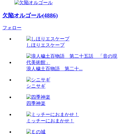
欠陥オルゴール(4886)
フォロー
しほりエスケープ
浪人穢土百物語 第二十...
シニサギ
四季神楽
ミッチーにおまかせ！