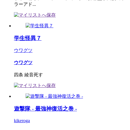
ラーアド...
学生怪異７
ウワグツ
ウワグツ
四条 綾音死す
遊撃隊 - 最強神復活之巻 -
kikeroga