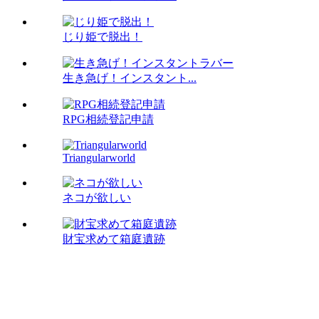
じり姫で脱出！
生き急げ！インスタント...
RPG相続登記申請
Triangularworld
ネコが欲しい
財宝求めて箱庭遺跡