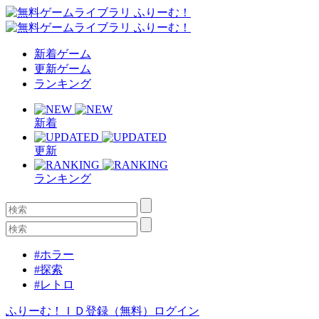
新着ゲーム
更新ゲーム
ランキング
新着
更新
ランキング
#ホラー
#探索
#レトロ
ふりーむ！ＩＤ登録（無料）
ログイン