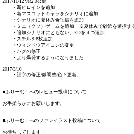
2017/11/12 ver2.0公開
・新ヒロインを追加
・新マスコットキャラをシナリオに追加
・シナリオに夏休み合宿編を追加
・ミニ（クソ）ゲームを追加 ※夏休みで砂浜を選択す
・追加シナリオにともない、EDを４つ追加
・スチルを8枚追加
・ウィンドウアイコンの変更
・バグの修正
・より爆発するようになりました
2017/3/10
・誤字の修正/微調整/色々更新。
■ふりーむ！へのレビュー投稿について
お手柔らかにお願いします。
■ふりーむ！へのファンイラスト投稿について
お待ちしてします！