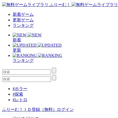
新着ゲーム
更新ゲーム
ランキング
新着
更新
ランキング
#ホラー
#探索
#レトロ
ふりーむ！ＩＤ登録（無料）
ログイン