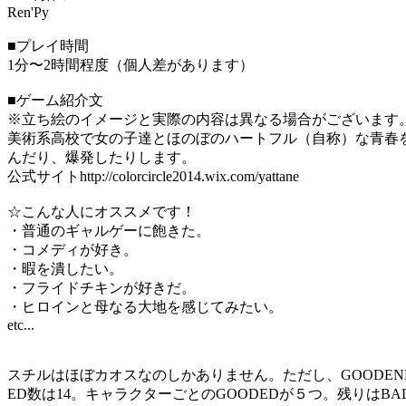
Ren'Py
■プレイ時間
1分〜2時間程度（個人差があります）
■ゲーム紹介文
※立ち絵のイメージと実際の内容は異なる場合がございます
美術系高校で女の子達とほのぼのハートフル（自称）な青春
んだり、爆発したりします。
公式サイトhttp://colorcircle2014.wix.com/yattane
☆こんな人にオススメです！
・普通のギャルゲーに飽きた。
・コメディが好き。
・暇を潰したい。
・フライドチキンが好きだ。
・ヒロインと母なる大地を感じてみたい。
etc...
スチルはほぼカオスなのしかありません。ただし、GOODE
ED数は14。キャラクターごとのGOODEDが５つ。残りはBA