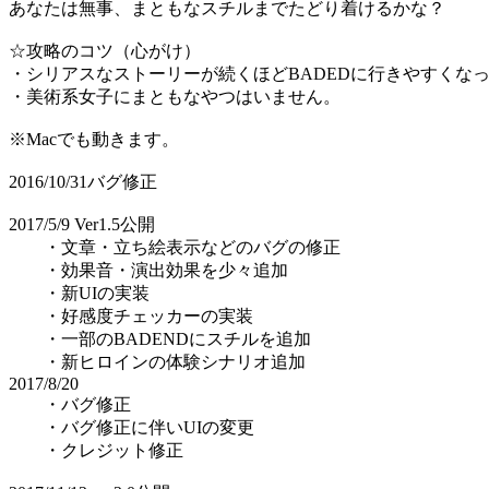
あなたは無事、まともなスチルまでたどり着けるかな？
☆攻略のコツ（心がけ）
・シリアスなストーリーが続くほどBADEDに行きやすくな
・美術系女子にまともなやつはいません。
※Macでも動きます。
2016/10/31バグ修正
2017/5/9 Ver1.5公開
・文章・立ち絵表示などのバグの修正
・効果音・演出効果を少々追加
・新UIの実装
・好感度チェッカーの実装
・一部のBADENDにスチルを追加
・新ヒロインの体験シナリオ追加
2017/8/20
・バグ修正
・バグ修正に伴いUIの変更
・クレジット修正