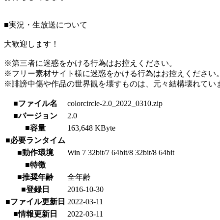
■実況・生放送について
大歓迎します！
※第三者に迷惑をかける行為はお控えください。
※フリー素材サイト様に迷惑をかける行為はお控えください
※誹謗中傷や作品の世界観を壊すものは、元々結構壊れてい
■ファイル名
colorcircle-2.0_2022_0310.zip
■バージョン
2.0
■容量
163,648 KByte
■必要ランタイム
■動作環境
Win 7 32bit/7 64bit/8 32bit/8 64bit
■特徴
■推奨年齢
全年齢
■登録日
2016-10-30
■ファイル更新日
2022-03-11
■情報更新日
2022-03-11