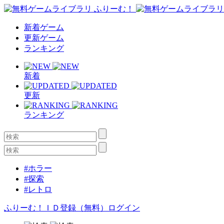
新着ゲーム
更新ゲーム
ランキング
新着
更新
ランキング
#ホラー
#探索
#レトロ
ふりーむ！ＩＤ登録（無料）
ログイン