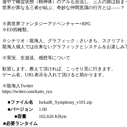
途中で幽霊状態（精神体）のアルも合流し、三人の旅は始ま
世界が異なる三者が結ぶ、奇妙な仲間意識の行方とは――？
※異世界ファンタジーアドベンチャー+RPG
※ED四種類。
※シナリオ：龍海人、グラフィック：さいきち、スクリプト
龍海人個人では出来ないグラフィックとシステムをお楽しみ
※実況、生放送、感想等について
歓迎します。教えて頂ければ、こっそり見に行きます。
ゲーム名、URL表示を入れて頂けると助かります。
※龍海人Twitter
https://twitter.com/kaito_ryu
■ファイル名
IsekaiR_Symphony_v101.zip
■バージョン
1.00
■容量
162,626 KByte
■必要ランタイム