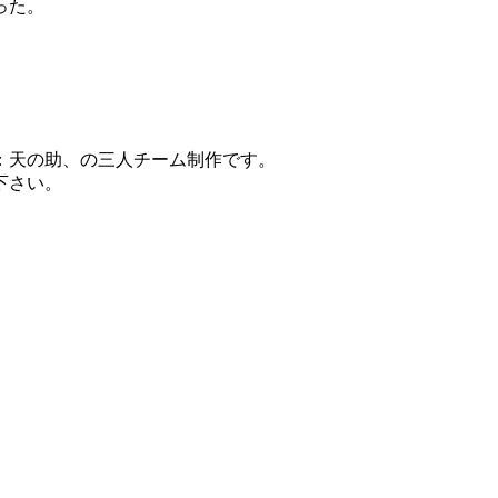
った。
：天の助、の三人チーム制作です。
下さい。