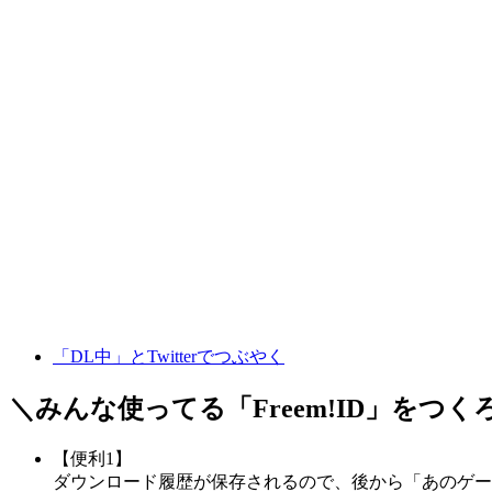
「DL中」とTwitterでつぶやく
＼みんな使ってる「
Freem!ID
」をつく
【便利1】
ダウンロード履歴が保存されるので、後から「あのゲー