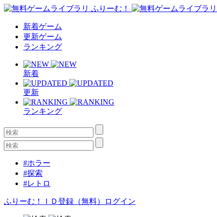
新着ゲーム
更新ゲーム
ランキング
新着
更新
ランキング
#ホラー
#探索
#レトロ
ふりーむ！ＩＤ登録（無料）
ログイン