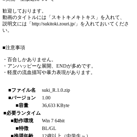
歓迎しております。
動画のタイトルには「スキトキメキトキス」を入れて、
説明文には「http://sukitoki.zouri.jp/」を入れておいてくださ
い。
■注意事項
・百合しかありません。
・アンハッピーな展開、ENDが多めです。
・軽度の流血描写や暴力表現があります。
■ファイル名
suki_R.1.0.zip
■バージョン
1.00
■容量
36,633 KByte
■必要ランタイム
■動作環境
Win 7 64bit
■特徴
BL/GL
■推奨年齢
12歳以上（中学生～）