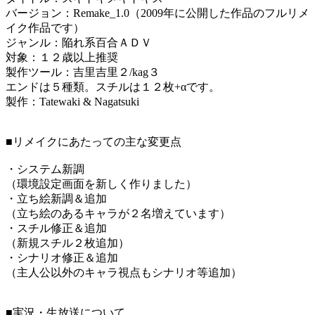
バージョン：Remake_1.0（2009年に公開した作品のフルリメ
イク作品です）
ジャンル：陥れ系百合ＡＤＶ
対象：１２歳以上推奨
製作ツール：吉里吉里２/kag３
エンドは５種類。スチルは１２枚+αです。
製作：Tatewaki & Nagatsuki
■リメイクにあたっての主な変更点
・システム新調
（環境設定画面を新しく作りました）
・立ち絵新調＆追加
（立ち絵のあるキャラが２名増えています）
・スチル修正＆追加
（新規スチル２枚追加）
・シナリオ修正＆追加
（主人公以外のキャラ視点もシナリオ等追加）
■実況・生放送について