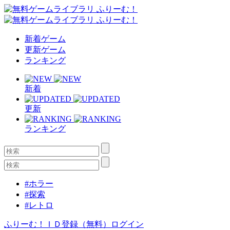
新着ゲーム
更新ゲーム
ランキング
新着
更新
ランキング
#ホラー
#探索
#レトロ
ふりーむ！ＩＤ登録（無料）
ログイン