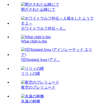
閉ざされた山林にて
ホワイトウルフ外伝～人...
What child is this
[旧]Isolated Area (アイ...
リリィの瞳
夜空のプレリュード
永遠の林檎