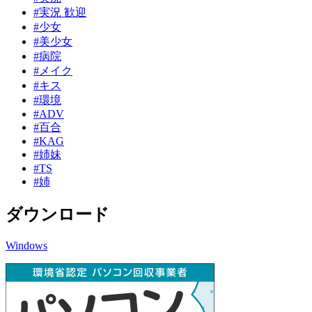
#実況 歓迎
#少女
#美少女
#病院
#メイク
#キス
#環境
#ADV
#百合
#KAG
#姉妹
#TS
#姉
ダウンロード
Windows