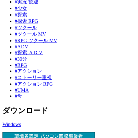
#実況 歓迎
#少女
#探索
#探索 RPG
#ツクール
#ツクール MV
#RPG ツクール MV
#ADV
#探索 ＡＤＶ
#30分
#RPG
#アクション
#ストーリー重視
#アクション RPG
#UMA
#母
ダウンロード
Windows