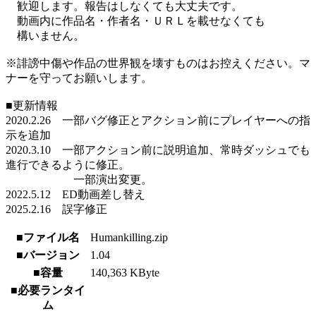
歓迎します。報告はしなくても大丈夫です。
動画内に作品名・作者名・ＵＲＬを載せなくても
構いません。
※誹謗中傷や作品の世界観を壊すものはお控えください。マ
ナーを守ってお願いします。
■更新情報
2020.2.26 一部バグ修正とアクション前にプレイヤーへの指
示を追加
2020.3.10 一部アクション前に説明追加、常時ダッシュでも
進行できるように修正。
一部演出変更。
2022.5.12 ED動画差し替え
2025.2.16 誤字修正
■ファイル名
Humankilling.zip
■バージョン
1.04
■容量
140,363 KByte
■必要ランタイ
ム