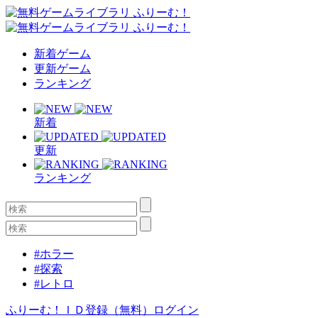
新着ゲーム
更新ゲーム
ランキング
新着
更新
ランキング
#ホラー
#探索
#レトロ
ふりーむ！ＩＤ登録（無料）
ログイン