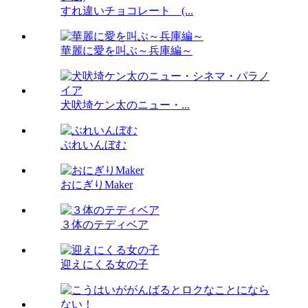
すれ違いチョコレート (...
華麗に愛を叫ぶ～兵庫編～
犬吠埼ケン太のニュー・...
ぶれいんぼむ
おにぎりMaker
３体のテディベア
迎えにくる女の子