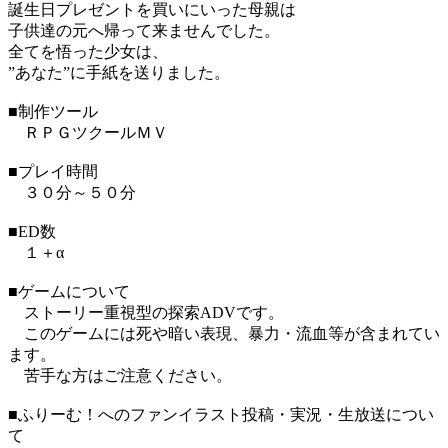
誕生日プレゼントを買いにいった母親は
子供達の元へ帰って来ませんでした。
全てを悟った少女は、
”あなた”に手紙を送りました。
■制作ツール
ＲＰＧツクールＭＶ
■プレイ時間
３０分～５０分
■ED数
１＋α
■ゲームについて
ストーリー重視型の探索ADVです。
このゲームには死や暗い表現、暴力・流血等が含まれてい
ます。
苦手な方はご注意ください。
■ふりーむ！へのファンイラスト投稿・実況・生放送につい
て