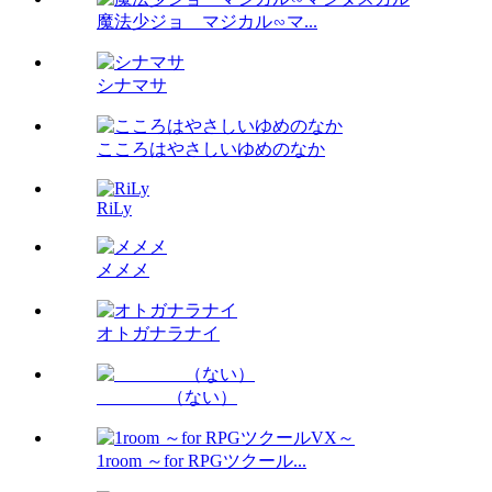
魔法少ジョ マジカル∽マ...
シナマサ
こころはやさしいゆめのなか
RiLy
メメメ
オトガナラナイ
（ない）
1room ～for RPGツクール...