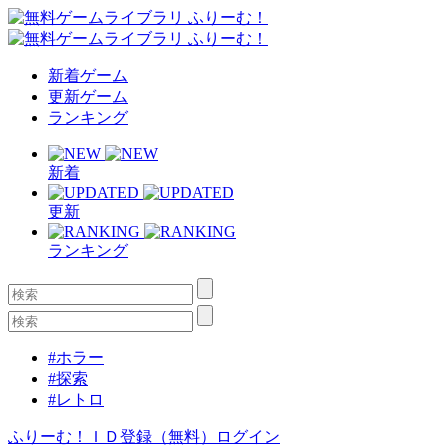
新着ゲーム
更新ゲーム
ランキング
新着
更新
ランキング
#ホラー
#探索
#レトロ
ふりーむ！ＩＤ登録（無料）
ログイン