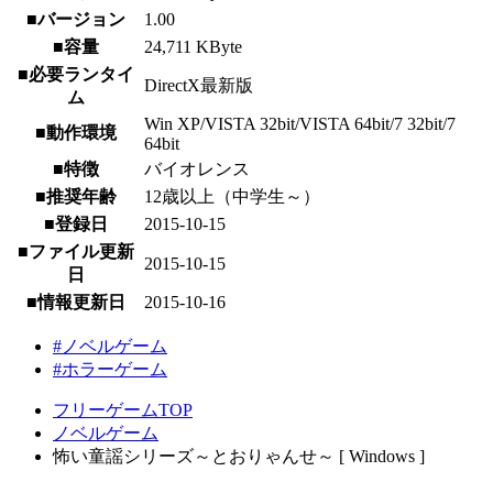
■バージョン
1.00
■容量
24,711 KByte
■必要ランタイ
DirectX最新版
ム
Win XP/VISTA 32bit/VISTA 64bit/7 32bit/7
■動作環境
64bit
■特徴
バイオレンス
■推奨年齢
12歳以上（中学生～）
■登録日
2015-10-15
■ファイル更新
2015-10-15
日
■情報更新日
2015-10-16
#ノベルゲーム
#ホラーゲーム
フリーゲームTOP
ノベルゲーム
怖い童謡シリーズ～とおりゃんせ～ [ Windows ]