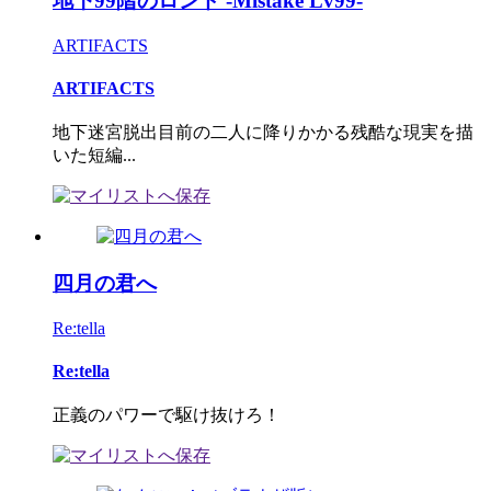
地下99階のロンド -Mistake Lv99-
ARTIFACTS
ARTIFACTS
地下迷宮脱出目前の二人に降りかかる残酷な現実を描
いた短編...
四月の君へ
Re:tella
Re:tella
正義のパワーで駆け抜けろ！