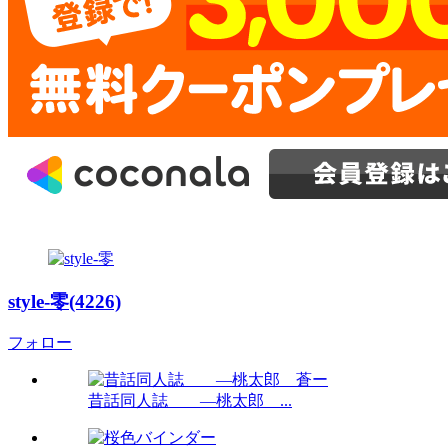
style-零(4226)
フォロー
昔話同人誌 ―桃太郎 ...