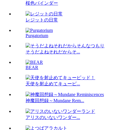
桜色バインダー
レジットの日常
Purgatorium
そうだよねそれだからそ...
BEAR
天使を射止めてキューピ...
神魔回想録～Mundane Rem...
アリスのいないワンダー...