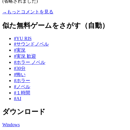
(省略されました)
→もっとコメントを見る
似た無料ゲームをさがす（自動）
#YU RIS
#サウンドノベル
#実況
#実況 歓迎
#ホラー ノベル
#30分
#怖い
#ホラー
#ノベル
#１時間
#AI
ダウンロード
Windows