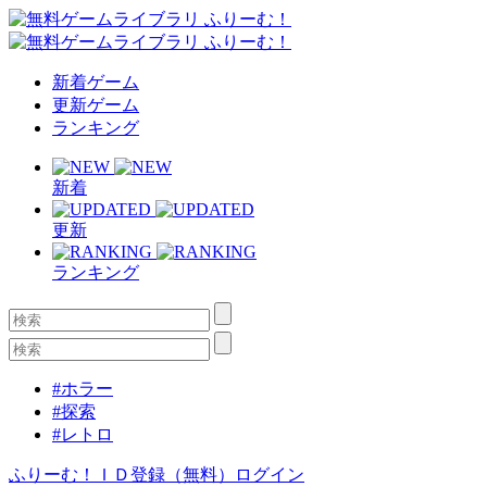
新着ゲーム
更新ゲーム
ランキング
新着
更新
ランキング
#ホラー
#探索
#レトロ
ふりーむ！ＩＤ登録（無料）
ログイン