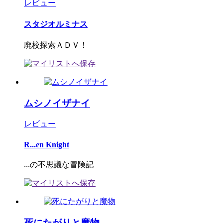
レビュー
スタジオルミナス
廃校探索ＡＤＶ！
ムシノイザナイ
レビュー
R...en Knight
...の不思議な冒険記
死にたがりと魔物