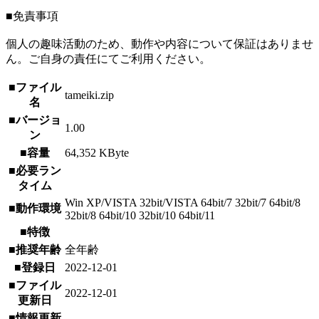
■免責事項
個人の趣味活動のため、動作や内容について保証はありませ
ん。ご自身の責任にてご利用ください。
■ファイル
tameiki.zip
名
■バージョ
1.00
ン
■容量
64,352 KByte
■必要ラン
タイム
Win XP/VISTA 32bit/VISTA 64bit/7 32bit/7 64bit/8
■動作環境
32bit/8 64bit/10 32bit/10 64bit/11
■特徴
■推奨年齢
全年齢
■登録日
2022-12-01
■ファイル
2022-12-01
更新日
■情報更新