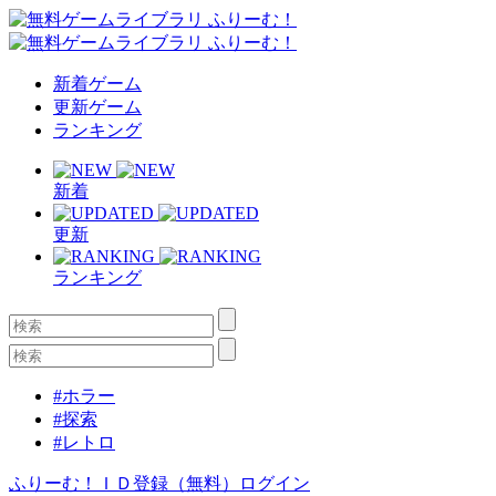
新着ゲーム
更新ゲーム
ランキング
新着
更新
ランキング
#ホラー
#探索
#レトロ
ふりーむ！ＩＤ登録（無料）
ログイン