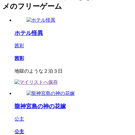
メのフリーゲーム
ホテル怪異
茜彩
茜彩
地獄のような２泊３日
龍神宮島の神の花嫁
公主
公主