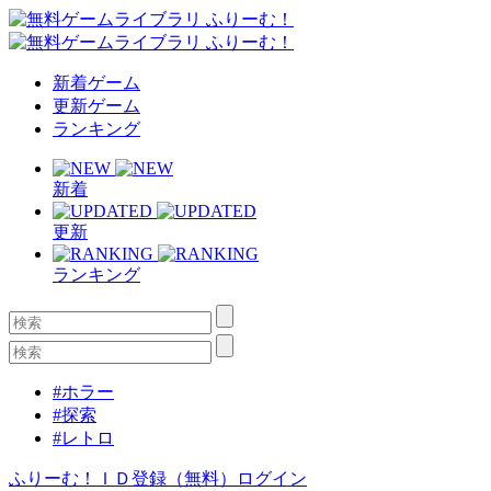
新着ゲーム
更新ゲーム
ランキング
新着
更新
ランキング
#ホラー
#探索
#レトロ
ふりーむ！ＩＤ登録（無料）
ログイン