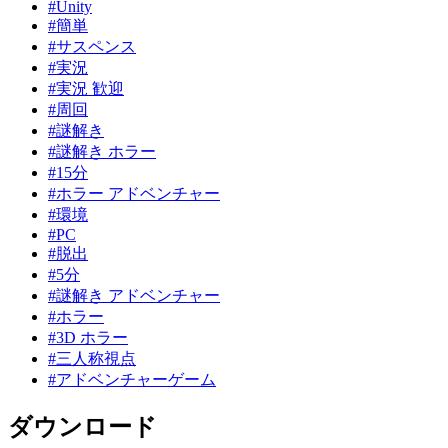
#Unity
#簡単
#サスペンス
#実況
#実況 歓迎
#周回
#謎解き
#謎解き ホラー
#15分
#ホラー アドベンチャー
#環境
#PC
#脱出
#5分
#謎解き アドベンチャー
#ホラー
#3D ホラー
#三人称視点
#アドベンチャーゲーム
ダウンロード