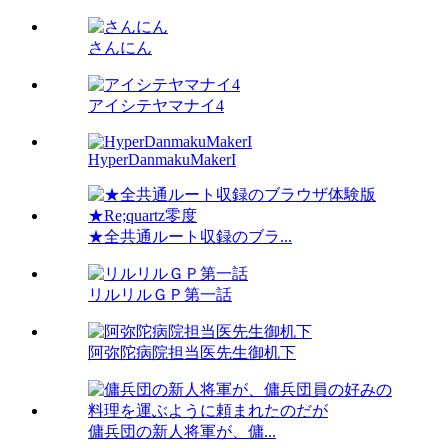
さんにん
アイシテヤマナイ4
HyperDanmakuMakerI
★全共通ルート収録のブラ...
リルリルＧＰ第一話
阿弥陀病院担当医先生御机下
傭兵団の新人将軍が、傭...