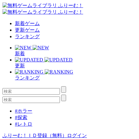
新着ゲーム
更新ゲーム
ランキング
新着
更新
ランキング
#ホラー
#探索
#レトロ
ふりーむ！ＩＤ登録（無料）
ログイン