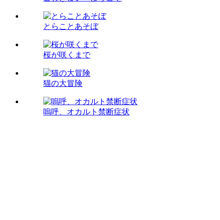
とらことあそぼ
桜が咲くまで
猫の大冒険
嗚呼、オカルト禁断症状