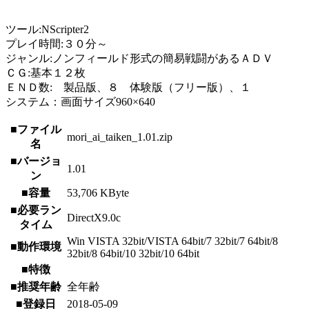
ツール:NScripter2
プレイ時間:３０分～
ジャンル:ノンフィールド形式の簡易戦闘があるＡＤＶ
ＣＧ:基本１２枚
ＥＮＤ数: 製品版、８ 体験版（フリー版）、１
システム：画面サイズ960×640
■ファイル
mori_ai_taiken_1.01.zip
名
■バージョ
1.01
ン
■容量
53,706 KByte
■必要ラン
DirectX9.0c
タイム
Win VISTA 32bit/VISTA 64bit/7 32bit/7 64bit/8
■動作環境
32bit/8 64bit/10 32bit/10 64bit
■特徴
■推奨年齢
全年齢
■登録日
2018-05-09