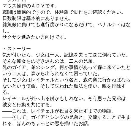
マウス操作のＡＤＶです。
戦闘は簡易的ですので、体験版で動作をご確認ください。
日数制限は基本的にありません。
雑魚敵に負けても進行度が０になるだけで、ペナルティはな
し。
サクサク進みたい方向けです。
・ストーリー
気が付いたら、少女は一人、記憶を失って森に倒れていた。
そんな彼女をのぞき込むのは、二人の兄弟。
兄のガイア、弟のシング。何か事情があって森に来ていたと
いう二人は、森から出られなくて困っていた。
そして少女はレイチェルという名と、森の奥に行かねばなら
ないという使命、そして失われた魔法を使い、敵を排除す
る。
レイチェルが外へ出る鍵かもしれない。そう思った兄弟は、
彼女と行動を共にする。
――これは、レイチェルが役目を果たすまでの物語。
――そして、ガイアとシングの兄弟と、交流することで生ま
れる、ほんのちょっとの恋を描いたお話。