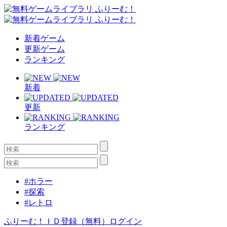
新着ゲーム
更新ゲーム
ランキング
新着
更新
ランキング
#ホラー
#探索
#レトロ
ふりーむ！ＩＤ登録（無料）
ログイン