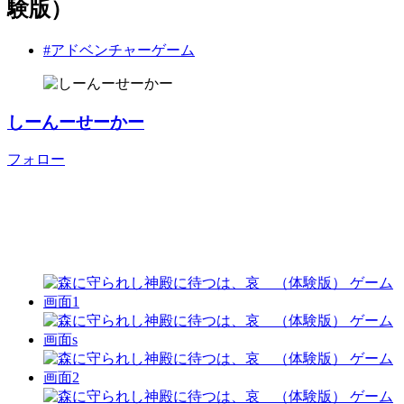
験版）
#アドベンチャーゲーム
しーんーせーかー
フォロー