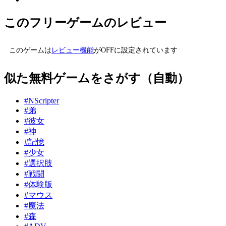
このフリーゲームのレビュー
このゲームは
レビュー機能
がOFFに設定されています
似た無料ゲームをさがす（自動）
#NScripter
#弟
#彼女
#神
#記憶
#少女
#選択肢
#戦闘
#体験版
#マウス
#魔法
#森