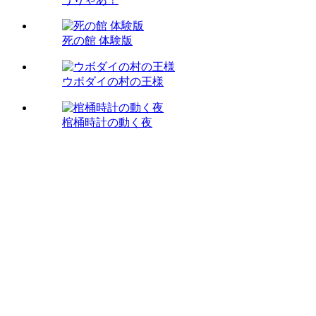
死の館 体験版
ウボダイの村の王様
棺桶時計の動く夜