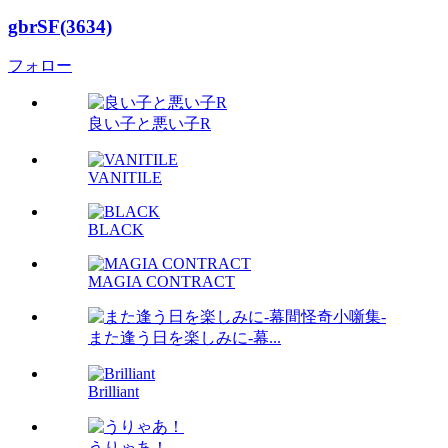
gbrSF(3634)
フォロー
良い子と悪い子R
VANITILE
BLACK
MAGIA CONTRACT
また逢う日を楽しみに-幕...
Brilliant
うりゃあ！