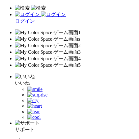
ログイン
いいね
サポート