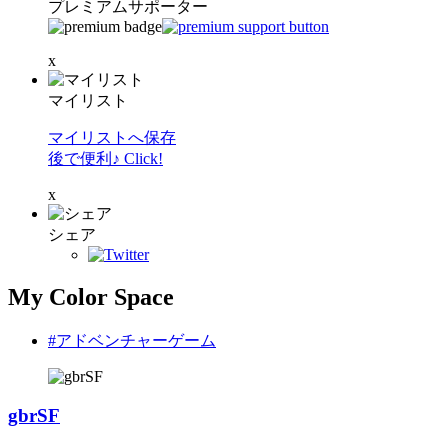
プレミアムサポーター
x
マイリスト
マイリストへ保存
後で便利♪ Click!
x
シェア
My Color Space
#アドベンチャーゲーム
gbrSF