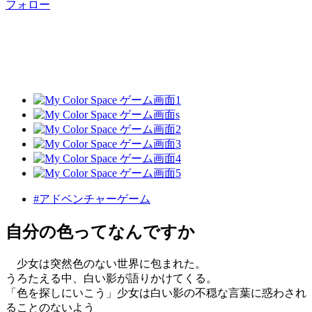
フォロー
#アドベンチャーゲーム
自分の色ってなんですか
少女は突然色のない世界に包まれた。
うろたえる中、白い影が語りかけてくる。
「色を探しにいこう」少女は白い影の不穏な言葉に惑わされ
ることのないよう