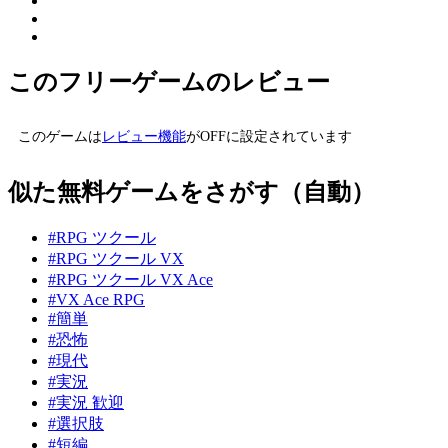
このフリーゲームのレビュー
このゲームは
レビュー機能
がOFFに設定されています
似た無料ゲームをさがす（自動）
#RPG ツクール
#RPG ツクール VX
#RPG ツクール VX Ace
#VX Ace RPG
#簡単
#恐怖
#現代
#実況
#実況 歓迎
#選択肢
#短編