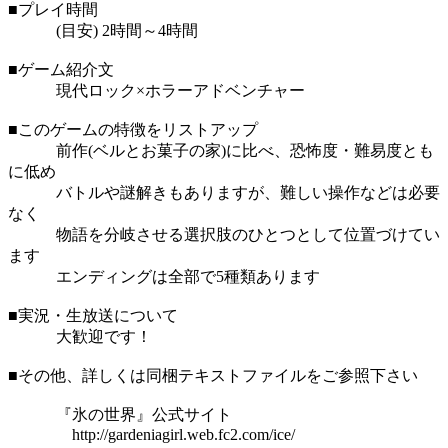
■プレイ時間
(目安) 2時間～4時間
■ゲーム紹介文
現代ロック×ホラーアドベンチャー
■このゲームの特徴をリストアップ
前作(ベルとお菓子の家)に比べ、恐怖度・難易度とも
に低め
バトルや謎解きもありますが、難しい操作などは必要
なく
物語を分岐させる選択肢のひとつとして位置づけてい
ます
エンディングは全部で5種類あります
■実況・生放送について
大歓迎です！
■その他、詳しくは同梱テキストファイルをご参照下さい
『氷の世界』公式サイト
http://gardeniagirl.web.fc2.com/ice/