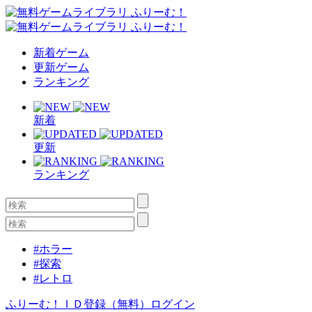
新着ゲーム
更新ゲーム
ランキング
新着
更新
ランキング
#ホラー
#探索
#レトロ
ふりーむ！ＩＤ登録（無料）
ログイン