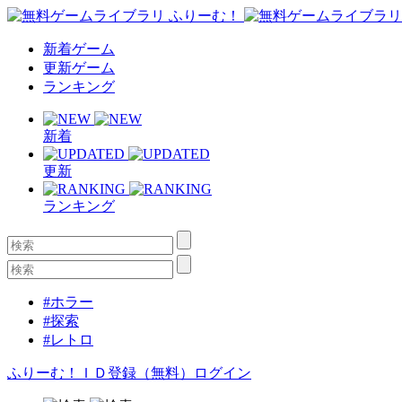
新着ゲーム
更新ゲーム
ランキング
新着
更新
ランキング
#ホラー
#探索
#レトロ
ふりーむ！ＩＤ登録（無料）
ログイン