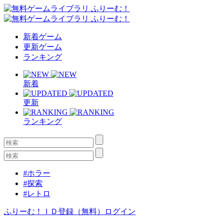
新着ゲーム
更新ゲーム
ランキング
新着
更新
ランキング
#ホラー
#探索
#レトロ
ふりーむ！ＩＤ登録（無料）
ログイン