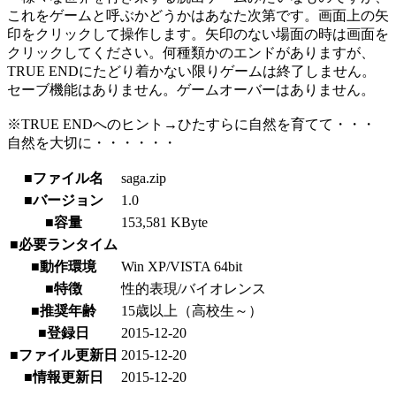
これをゲームと呼ぶかどうかはあなた次第です。画面上の矢
印をクリックして操作します。矢印のない場面の時は画面を
クリックしてください。何種類かのエンドがありますが、
TRUE ENDにたどり着かない限りゲームは終了しません。
セーブ機能はありません。ゲームオーバーはありません。
※TRUE ENDへのヒント→ひたすらに自然を育てて・・・
自然を大切に・・・・・・
■ファイル名
saga.zip
■バージョン
1.0
■容量
153,581 KByte
■必要ランタイム
■動作環境
Win XP/VISTA 64bit
■特徴
性的表現/バイオレンス
■推奨年齢
15歳以上（高校生～）
■登録日
2015-12-20
■ファイル更新日
2015-12-20
■情報更新日
2015-12-20