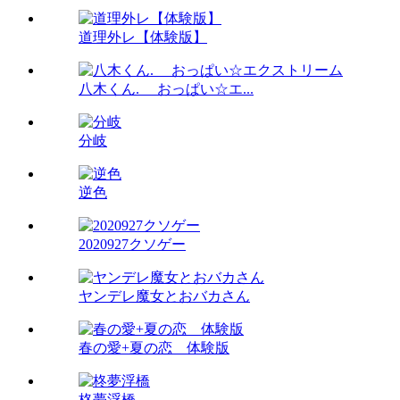
道理外レ【体験版】
八木くん. おっぱい☆エ...
分岐
逆色
2020927クソゲー
ヤンデレ魔女とおバカさん
春の愛+夏の恋 体験版
柊夢浮橋