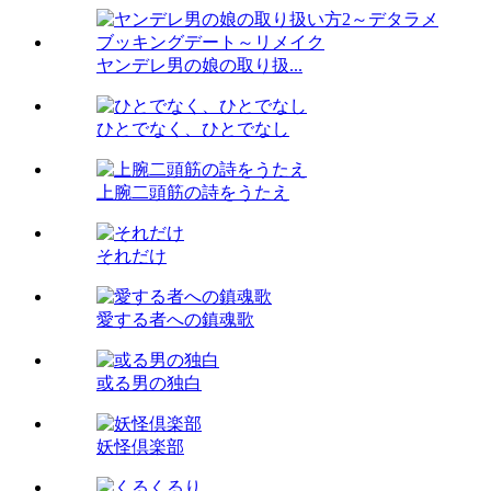
ヤンデレ男の娘の取り扱...
ひとでなく、ひとでなし
上腕二頭筋の詩をうたえ
それだけ
愛する者への鎮魂歌
或る男の独白
妖怪倶楽部