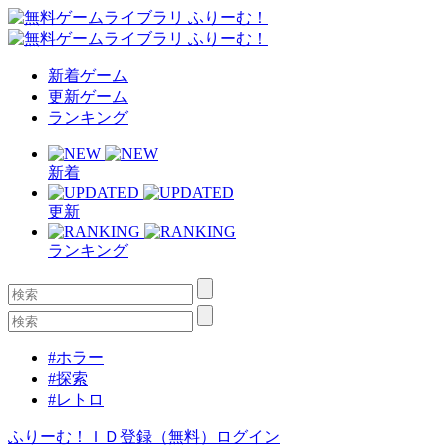
新着ゲーム
更新ゲーム
ランキング
新着
更新
ランキング
#ホラー
#探索
#レトロ
ふりーむ！ＩＤ登録（無料）
ログイン