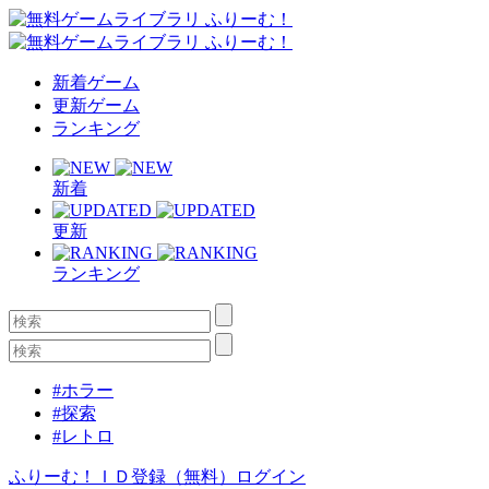
新着ゲーム
更新ゲーム
ランキング
新着
更新
ランキング
#ホラー
#探索
#レトロ
ふりーむ！ＩＤ登録（無料）
ログイン