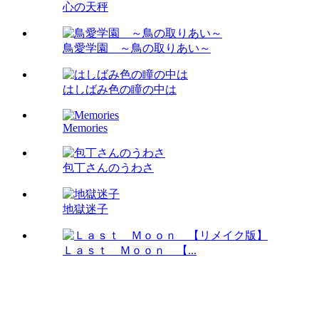
心の天秤
鳥愛学園 ～鳥の取りあい～
はしばみ色の瞳の中は
Memories
包丁さんのうわさ
地獄迷子
Ｌａｓｔ Ｍｏｏｎ 【...