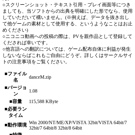
○スクリーンショット・テキスト引用・プレイ画面等につき
ましても、当ソフトからの出典を明確にした形でなら、使用
していただいて構いません。(※例えば、データを抜き出し
て他ゲームの素材として使用する、というようなことはお止
めください)
○ニコニコ動画への投稿の際は、PVを親作品として登録して
くだされば幸いです。
○他言語への翻訳については、ゲーム配布自体に利益が発生
しないならばこれもご自由にどうぞ。詳しくはサークルサイ
トの注意事項をご覧ください。
■ファイル
danceM.zip
名
■バージョ
1.08
ン
■容量
115,588 KByte
■必要ラン
タイム
Win 2000/NT/ME/XP/VISTA 32bit/VISTA 64bit/7
■動作環境
32bit/7 64bit/8 32bit/8 64bit
■特徴