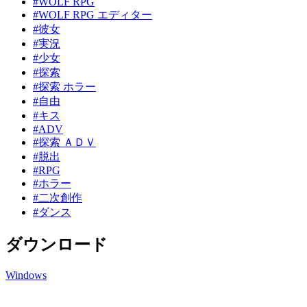
#WOLF RPG
#WOLF RPG エディター
#彼女
#実況
#少女
#探索
#探索 ホラー
#自由
#キス
#ADV
#探索 ＡＤＶ
#脱出
#RPG
#ホラー
#二次創作
#ダンス
ダウンロード
Windows