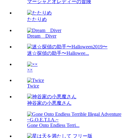
マーシャとオレディーの冒険
たたりめ
Dream Diver
迷☆探偵の助手〜Hallowee...
××
Twice
神谷家の小悪魔さん
Gone Onto Endless Terri...