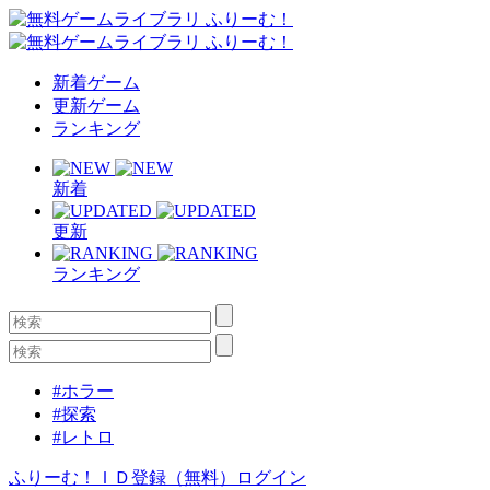
新着ゲーム
更新ゲーム
ランキング
新着
更新
ランキング
#ホラー
#探索
#レトロ
ふりーむ！ＩＤ登録（無料）
ログイン