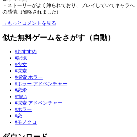
・ストーリーがよく練られており、プレイしていてキャラへ
の感情...(省略されました)
→もっとコメントを見る
似た無料ゲームをさがす（自動）
#おすすめ
#記憶
#少女
#探索
#探索 ホラー
#ホラー アドベンチャー
#恋愛
#怖い
#探索 アドベンチャー
#ホラー
#恋
#モノクロ
ダウンロード