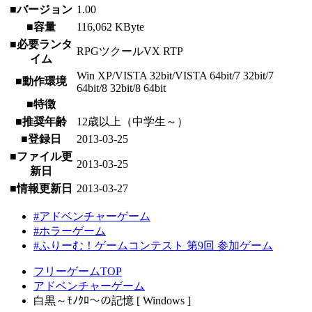
■バージョン
1.00
■容量
116,062 KByte
■必要ランタ
RPGツクールVX RTP
イム
Win XP/VISTA 32bit/VISTA 64bit/7 32bit/7
■動作環境
64bit/8 32bit/8 64bit
■特徴
■推奨年齢
12歳以上（中学生～）
■登録日
2013-03-25
■ファイル更
2013-03-25
新日
■情報更新日
2013-03-27
#アドベンチャーゲーム
#ホラーゲーム
#ふりーむ！ゲームコンテスト 第9回 参加ゲーム
フリーゲームTOP
アドベンチャーゲーム
白黒～ﾓﾉｸﾛ～の記憶 [ Windows ]