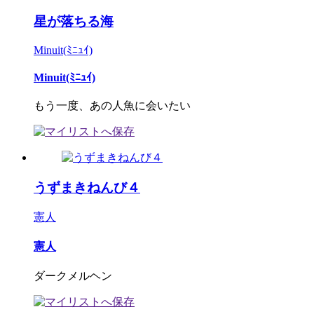
星が落ちる海
Minuit(ﾐﾆｭｲ)
Minuit(ﾐﾆｭｲ)
もう一度、あの人魚に会いたい
うずまきねんび４
憲人
憲人
ダークメルヘン