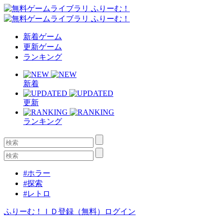
新着ゲーム
更新ゲーム
ランキング
新着
更新
ランキング
#ホラー
#探索
#レトロ
ふりーむ！ＩＤ登録（無料）
ログイン