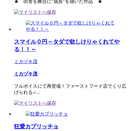
★ 田舎を舞台に"成長"を描いた作品 ★
スマイル０円～タダで欲しけりゃくれてや
る！！～
ミカヅキ茂
ミカヅキ茂
フルボイスにて再登場！ファーストフード店でくり広
げられる♂...
狂愛カプリッチョ