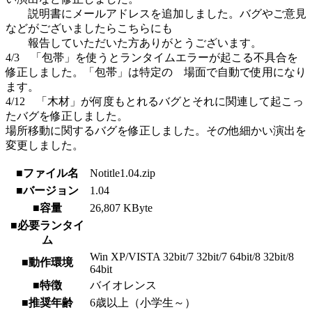
説明書にメールアドレスを追加しました。バグやご意見
などがございましたらこちらにも
報告していただいた方ありがとうございます。
4/3 「包帯」を使うとランタイムエラーが起こる不具合を
修正しました。「包帯」は特定の 場面で自動で使用になり
ます。
4/12 「木材」が何度もとれるバグとそれに関連して起こっ
たバグを修正しました。
場所移動に関するバグを修正しました。その他細かい演出を
変更しました。
■ファイル名
Notitle1.04.zip
■バージョン
1.04
■容量
26,807 KByte
■必要ランタイ
ム
Win XP/VISTA 32bit/7 32bit/7 64bit/8 32bit/8
■動作環境
64bit
■特徴
バイオレンス
■推奨年齢
6歳以上（小学生～）