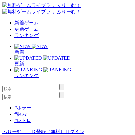
新着ゲーム
更新ゲーム
ランキング
新着
更新
ランキング
#ホラー
#探索
#レトロ
ふりーむ！ＩＤ登録（無料）
ログイン