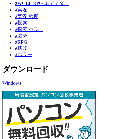
#WOLF RPG エディター
#実況
#実況 歓迎
#探索
#探索 ホラー
#30分
#RPG
#逃げ
#ホラー
ダウンロード
Windows