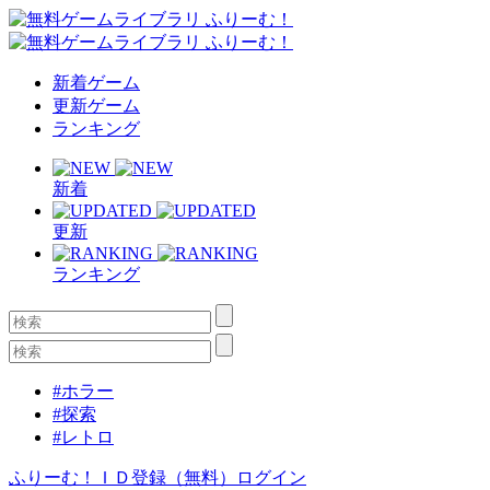
新着ゲーム
更新ゲーム
ランキング
新着
更新
ランキング
#ホラー
#探索
#レトロ
ふりーむ！ＩＤ登録（無料）
ログイン