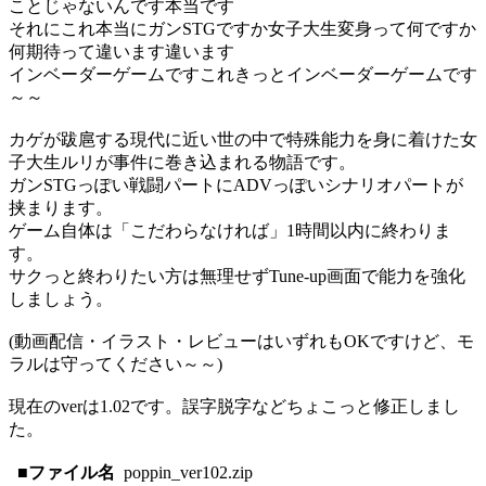
ことじゃないんです本当です
それにこれ本当にガンSTGですか女子大生変身って何ですか
何期待って違います違います
インベーダーゲームですこれきっとインベーダーゲームです
～～
カゲが跋扈する現代に近い世の中で特殊能力を身に着けた女
子大生ルリが事件に巻き込まれる物語です。
ガンSTGっぽい戦闘パートにADVっぽいシナリオパートが
挟まります。
ゲーム自体は「こだわらなければ」1時間以内に終わりま
す。
サクっと終わりたい方は無理せずTune-up画面で能力を強化
しましょう。
(動画配信・イラスト・レビューはいずれもOKですけど、モ
ラルは守ってください～～)
現在のverは1.02です。誤字脱字などちょこっと修正しまし
た。
■ファイル名
poppin_ver102.zip