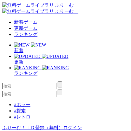
新着ゲーム
更新ゲーム
ランキング
新着
更新
ランキング
#ホラー
#探索
#レトロ
ふりーむ！ＩＤ登録（無料）
ログイン