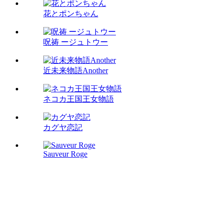
花とポンちゃん
呪祷 ージュトウー
近未来物語Another
ネコカ王国王女物語
カグヤ恋記
Sauveur Roge