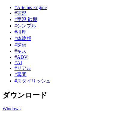
#Artemis Engine
#実況
#実況 歓迎
#シンプル
#推理
#体験版
#探偵
#キス
#ADV
#AI
#リアル
#尋問
#スタイリッシュ
ダウンロード
Windows