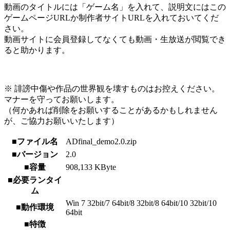
動画のタイトルには「ゲーム名」を入れて、説明文にはこの
ゲームページURLか制作者サイトURLを入れておいてくだ
さい。
動画サイトに会員登録してなくても動画・生放送が閲覧でき
ると助かります。
※ 誹謗中傷や作品の世界観を壊すものはお控えください。
マナーを守ってお願いします。
（何かあれば削除をお願いすることがあるかもしれません
が、ご協力お願いいたします）
■ファイル名
ADfinal_demo2.0.zip
■バージョン
2.0
■容量
908,133 KByte
■必要ランタイ
ム
Win 7 32bit/7 64bit/8 32bit/8 64bit/10 32bit/10
■動作環境
64bit
■特徴