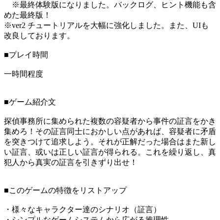
※最終体験版になりました。バックログ、ヒント機能も含
めた最終版！
※ver2 チュートリアルを大幅に強化しました。また、UIも
改良しております。
■プレイ時間
一時間程度
■ゲーム紹介文
探偵事務所に集められた複数の容疑者から事件の証言をかき
集めろ！その証言同士におかしい点があれば、容疑者に矛盾
を突きつけて追求しよう。それが正解だった場合はまた新し
い証言、或いは正しい証言が得られる。これを繰り返し、真
犯人から真実の証言を引きずり出せ！
■このゲームの特徴をリストアップ
・様々なキャラクター達のシナリオ（証言）
・シンプルなゲームシステムから広がる推理性