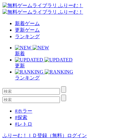
新着ゲーム
更新ゲーム
ランキング
新着
更新
ランキング
#ホラー
#探索
#レトロ
ふりーむ！ＩＤ登録（無料）
ログイン