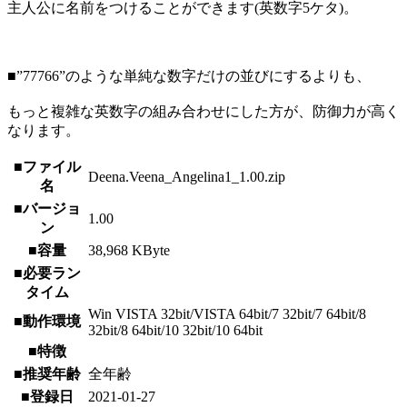
主人公に名前をつけることができます(英数字5ケタ)。
■”77766”のような単純な数字だけの並びにするよりも、
もっと複雑な英数字の組み合わせにした方が、防御力が高く
なります。
■ファイル
Deena.Veena_Angelina1_1.00.zip
名
■バージョ
1.00
ン
■容量
38,968 KByte
■必要ラン
タイム
Win VISTA 32bit/VISTA 64bit/7 32bit/7 64bit/8
■動作環境
32bit/8 64bit/10 32bit/10 64bit
■特徴
■推奨年齢
全年齢
■登録日
2021-01-27