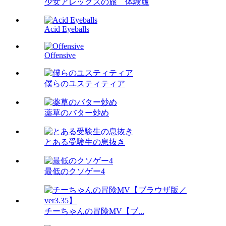
少女アレックスの旅 体験版
Acid Eyeballs
Offensive
僕らのユスティティア
薬草のバター炒め
とある受験生の息抜き
最低のクソゲー4
チーちゃんの冒険MV【ブ...