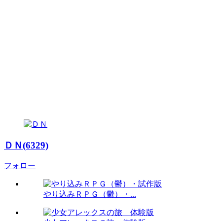
ＤＮ(6329)
フォロー
やり込みＲＰＧ（鬱）・...