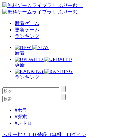
新着ゲーム
更新ゲーム
ランキング
新着
更新
ランキング
#ホラー
#探索
#レトロ
ふりーむ！ＩＤ登録（無料）
ログイン