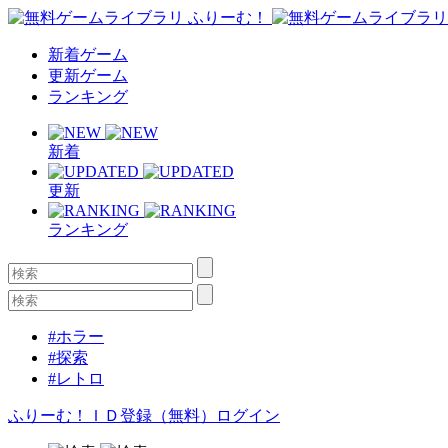
新着ゲーム
更新ゲーム
ランキング
新着
更新
ランキング
#ホラー
#探索
#レトロ
ふりーむ！ＩＤ登録（無料）
ログイン