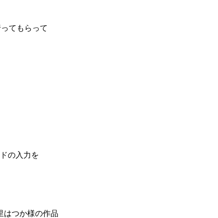
に行ってもらって
。
ードの入力を
里はつか様の作品