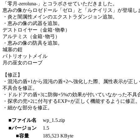
「零月-zeroluna-」とコラボさせていただきました。
恵みの像からロゼドール「ゼロ」と「ルナイリス」が登場し
・炎と闇属性メインのエクストラダンジョン追加。
・恵みの像の武器を追加。
デストロイヤー（金箱･物拳）
アルテミス（金箱･物弓）
・恵みの像の防具を追加。
城塞の鎧
パトリオットメイル
月の巫女のローブ
【修正】
・混沌の盾+1から混沌の盾+2へ強化した際、属性表示が正
不具合を修正。
・ドルドアの盾+3に防御+5%の効果が付いていなかった不具
・探求の兜+2に付与するEXP+が正しく機能するように修正
・細かな部分を修正。
■ファイル名
wp_1.5.zip
■バージョン
1.5
■容量
185,523 KByte