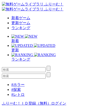
新着ゲーム
更新ゲーム
ランキング
新着
更新
ランキング
#ホラー
#探索
#レトロ
ふりーむ！ＩＤ登録（無料）
ログイン