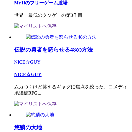
Mr.Hのフリーゲーム道場
世界一最低のクソゲーの第3作目
伝説の勇者を怒らせる48の方法
NICE☆GUY
NICE☆GUY
ムカつくけど笑えるギャグに焦点を絞った、コメディ
系短編RPG...
悠鱗の大地