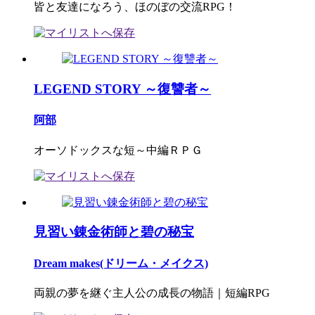
皆と友達になろう、ほのぼの交流RPG！
LEGEND STORY ～復讐者～
阿部
オーソドックスな短～中編ＲＰＧ
見習い錬金術師と碧の秘宝
Dream makes(ドリーム・メイクス)
両親の夢を継ぐ主人公の成長の物語｜短編RPG