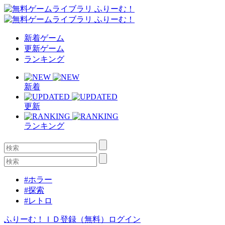
新着ゲーム
更新ゲーム
ランキング
新着
更新
ランキング
#ホラー
#探索
#レトロ
ふりーむ！ＩＤ登録（無料）
ログイン