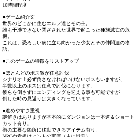
10時間程度
■ゲーム紹介文
世界のどこかに住むエルフ達とその主。
誰も干渉できない閉ざされた世界で起こった種族滅亡の危
機。
これは、恐ろしい病に立ち向かった少女とその仲間達の物
語。
■このゲームの特徴をリストアップ
●ほとんどのボス敵が任意討伐
シナリオ上必ず倒さなければいけないボスもいますが、
半数以上のボスは任意で討伐になります。
彼らを倒さずにエンディングを迎える事も可能ですが
倒した時の見返りは大きくなっています。
●進めやすさ重視
謎解きはありますが基本的にダンジョンは一本道＆ショート
カット有り。
街の主要な箇所に移動できるアイテム有り。
NPCや看板はヒントの宝庫（主に戦闘）。