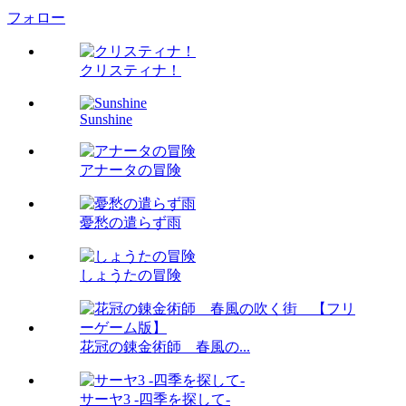
フォロー
クリスティナ！
Sunshine
アナータの冒険
憂愁の遣らず雨
しょうたの冒険
花冠の錬金術師 春風の...
サーヤ3 -四季を探して-