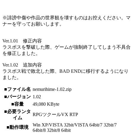
※誹謗中傷や作品の世界観を壊すものはお控えください。マ
ナーを守ってお願いします。
Ver.1.01 修正内容
ラスボスを撃破した際、ゲームが強制終了してしまう不具合
を修正しました。
Ver.1.02 追加内容
ラスボス戦で敗北した際、BAD ENDに移行するようになり
ました。
■ファイル名
nemurihime-1.02.zip
■バージョン
1.02
■容量
49,080 KByte
■必要ランタ
RPGツクールVX RTP
イム
Win XP/VISTA 32bit/VISTA 64bit/7 32bit/7
■動作環境
64bit/8 32bit/8 64bit