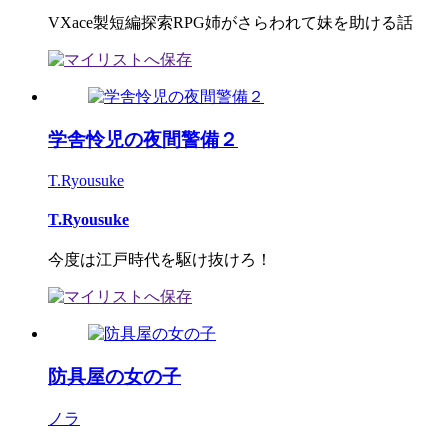
VXace製短編探索RPG姉がさらわれて妹を助ける話
学舎怜児の夜間警備２
T.Ryousuke
T.Ryousuke
今度は江戸時代を駆け抜けろ！
防具屋の女の子
ノラ