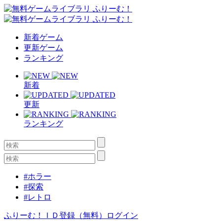
新着ゲーム
更新ゲーム
ランキング
新着
更新
ランキング
#ホラー
#探索
#レトロ
ふりーむ！ＩＤ登録（無料）
ログイン