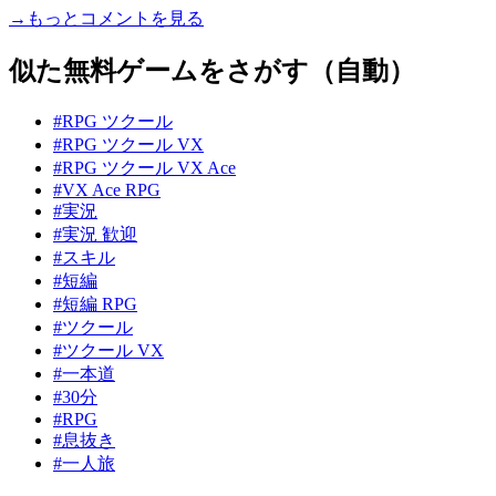
→もっとコメントを見る
似た無料ゲームをさがす（自動）
#RPG ツクール
#RPG ツクール VX
#RPG ツクール VX Ace
#VX Ace RPG
#実況
#実況 歓迎
#スキル
#短編
#短編 RPG
#ツクール
#ツクール VX
#一本道
#30分
#RPG
#息抜き
#一人旅