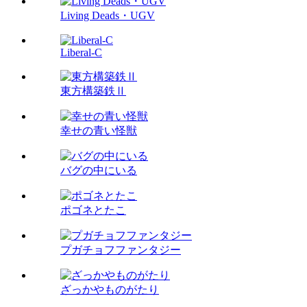
Living Deads・UGV
Liberal-C
東方構築鉄Ⅱ
幸せの青い怪獣
バグの中にいる
ポゴネとたこ
プガチョフファンタジー
ざっかやものがたり