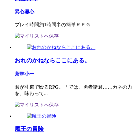
異心澱心
プレイ時間約1時間半の簡単ＲＰＧ
おれのかねならここにある。
茶林小一
君が札束で殴るRPG。「では、勇者諸君……カネの力
を、味わって...
魔王の冒険