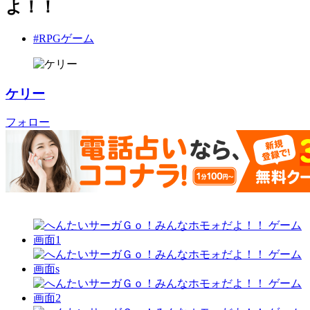
よ！！
#RPGゲーム
ケリー
フォロー