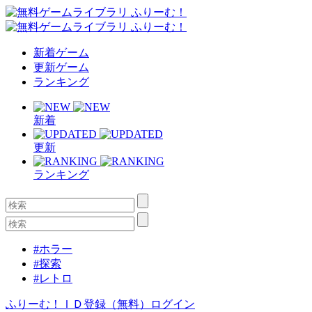
新着ゲーム
更新ゲーム
ランキング
新着
更新
ランキング
#ホラー
#探索
#レトロ
ふりーむ！ＩＤ登録（無料）
ログイン