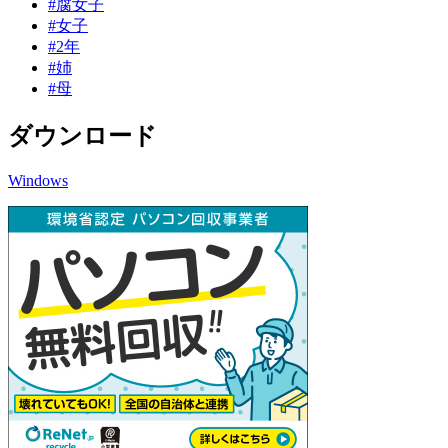
#腐女子
#女子
#2年
#姉
#母
ダウンロード
Windows