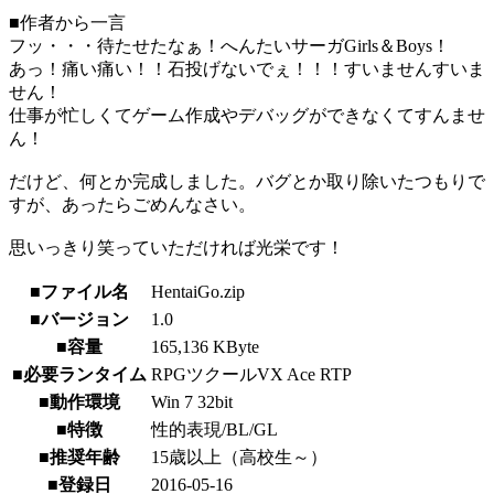
■作者から一言
フッ・・・待たせたなぁ！へんたいサーガGirls＆Boys！
あっ！痛い痛い！！石投げないでぇ！！！すいませんすいま
せん！
仕事が忙しくてゲーム作成やデバッグができなくてすんませ
ん！
だけど、何とか完成しました。バグとか取り除いたつもりで
すが、あったらごめんなさい。
思いっきり笑っていただければ光栄です！
■ファイル名
HentaiGo.zip
■バージョン
1.0
■容量
165,136 KByte
■必要ランタイム
RPGツクールVX Ace RTP
■動作環境
Win 7 32bit
■特徴
性的表現/BL/GL
■推奨年齢
15歳以上（高校生～）
■登録日
2016-05-16