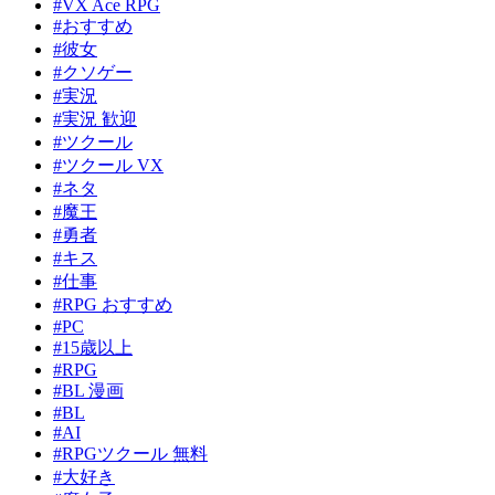
#VX Ace RPG
#おすすめ
#彼女
#クソゲー
#実況
#実況 歓迎
#ツクール
#ツクール VX
#ネタ
#魔王
#勇者
#キス
#仕事
#RPG おすすめ
#PC
#15歳以上
#RPG
#BL 漫画
#BL
#AI
#RPGツクール 無料
#大好き