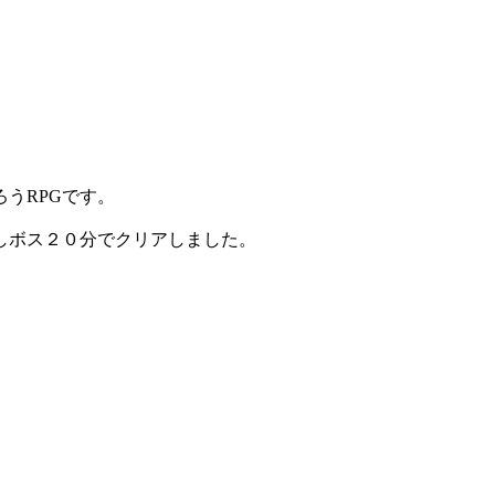
うRPGです。
しボス２０分でクリアしました。