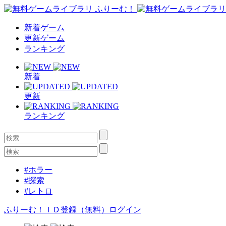
新着ゲーム
更新ゲーム
ランキング
新着
更新
ランキング
#ホラー
#探索
#レトロ
ふりーむ！ＩＤ登録（無料）
ログイン