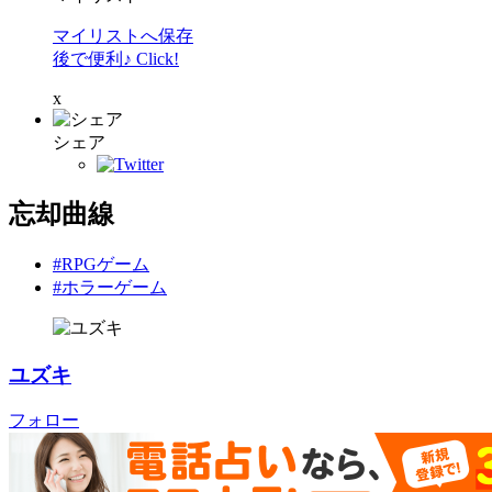
マイリストへ保存
後で便利♪ Click!
x
シェア
忘却曲線
#RPGゲーム
#ホラーゲーム
ユズキ
フォロー