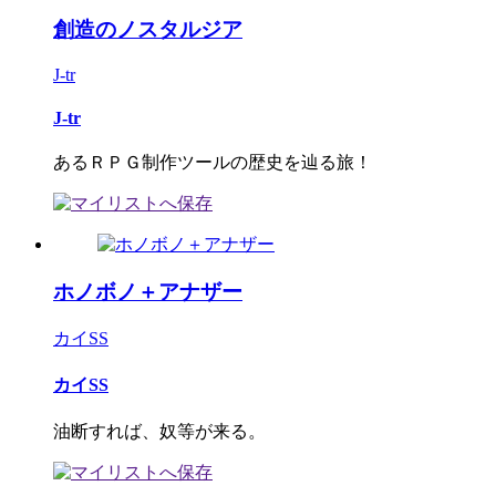
創造のノスタルジア
J-tr
J-tr
あるＲＰＧ制作ツールの歴史を辿る旅！
ホノボノ＋アナザー
カイSS
カイSS
油断すれば、奴等が来る。