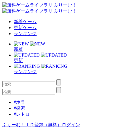
新着ゲーム
更新ゲーム
ランキング
新着
更新
ランキング
#ホラー
#探索
#レトロ
ふりーむ！ＩＤ登録（無料）
ログイン