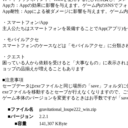
App力：Appの効果に影響を与えます。ゲーム内のSNSでフ
App耐性：Appによる被ダメージに影響を与えます。ゲーム
・スマートフォン/App
主人公たちはスマートフォンを装備することでApp(アプリ)
・モバイルアクセ
スマートフォンのケースなどは「モバイルアクセ」に分類さ
・クエスト
困っている人から依頼を受けると「大事なもの」に表示されま
ョップの品揃えが増えることもあります
■注意事項
セーブデータはexeファイルと同じ場所の「save」フォルダ
exeファイルを移動するとセーブが行えなくなりますので、
ゲーム本体のバージョンを変更するときはお手数ですが「sa
■ファイル名
gravitational_loupe222_win.zip
■バージョン
2.2.1
■容量
141,307 KByte