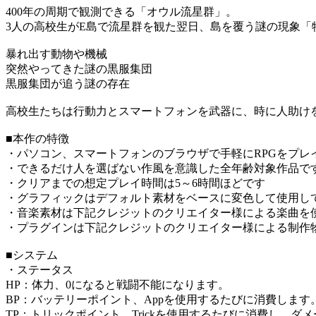
400年の周期で観測できる「オウル流星群」。
3人の高校生がE島で流星群を観た翌日、島を覆う謎の現象「
暴れ出す動物や機械
突然やってきた謎の黒服集団
黒服集団が追う謎の存在
高校生たちは行動力とスマートフォンを武器に、時に人助け
■本作の特徴
・パソコン、スマートフォンのブラウザで手軽にRPGをプレ
・できるだけ人を選ばない作風を意識した全年齢対象作品で
・クリアまでの想定プレイ時間は5～6時間ほどです
・グラフィックはデフォルト素材をベースに変色して使用し
・音楽素材は下記クレジットのクリエイター様による楽曲を
・プラグインは下記クレジットのクリエイター様による制作
■システム
・ステータス
HP：体力、0になると戦闘不能になります。
BP：バッテリーポイント、Appを使用するたびに消費しま
TP：トリックポイント、Trickを使用するたびに消費し、ダ