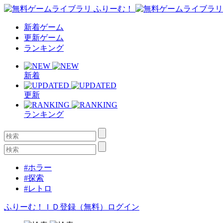
新着ゲーム
更新ゲーム
ランキング
新着
更新
ランキング
#ホラー
#探索
#レトロ
ふりーむ！ＩＤ登録（無料）
ログイン