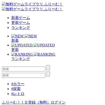
新着ゲーム
更新ゲーム
ランキング
新着
更新
ランキング
#ホラー
#探索
#レトロ
ふりーむ！ＩＤ登録（無料）
ログイン