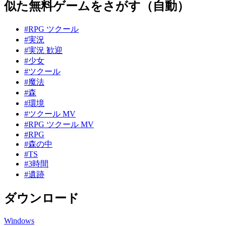
似た無料ゲームをさがす（自動）
#RPG ツクール
#実況
#実況 歓迎
#少女
#ツクール
#魔法
#森
#環境
#ツクール MV
#RPG ツクール MV
#RPG
#森の中
#TS
#3時間
#遺跡
ダウンロード
Windows