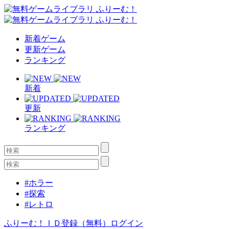
新着ゲーム
更新ゲーム
ランキング
新着
更新
ランキング
#ホラー
#探索
#レトロ
ふりーむ！ＩＤ登録（無料）
ログイン