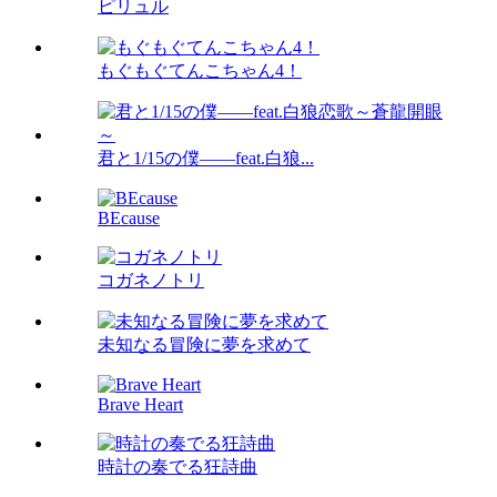
ピリュル
もぐもぐてんこちゃん4！
君と1/15の僕――feat.白狼...
BEcause
コガネノトリ
未知なる冒険に夢を求めて
Brave Heart
時計の奏でる狂詩曲